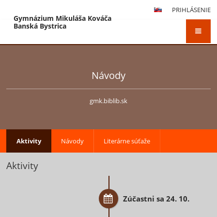
PRIHLÁSENIE
Gymnázium Mikuláša Kováča
Banská Bystrica
Návody
gmk.biblib.sk
Aktivity
Návody
Literárne súťaže
Aktivity
Zúčastni sa 24. 10.