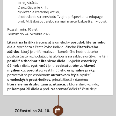
b) registrácia,
c) požičiavanie kníh,
d) vloženie literárnej kritiky,
e) odoslanie screenshotu Tvojho príspevku na edupage
prof. M. Bakošovi, alebo na mail marcel.bakos@gmk-bb.sk
Rozsah: min. 10 viet.
Termín: do 24. októbra 2022.
Literárna kritika
(recenzia) je umelecký
posudok literárneho
diela
. Vychádza z čitateľovho individuálneho
čitateľského
zážitku
, ktorý je pri formulovaní konečného hodnotiaceho
postoja často rozhodujúci. Jej úlohou je na základe určitých kritérií
posúdiť a zhodnotiť literárne dielo
– vyjadriť
estetický
účinok
z diela,
vystihnúť
jeho
podstatu, tému, hlavnú
myšlienku, posolstvo
, vystihnúť jeho
originálne prvky
,
pozastaviť sa pri osobitnom
autorovom štýle
, využití
umeleckých prostriedkov
, prináležitosti k danému
literárnemu druhu
,
žánru
,
situácii
, v ktorej dielo vzniklo,
pri
kompozícii diela
a pod.
Neprezraď
dôležité časti deja!
Zúčastni sa 24. 10.