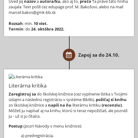
Uveď jej
názov
a
autora/ku
, ako aj to,
prečo
Ťa práve táto hniha
zaujala. Text pošli cez edupage prof. M. Bakošovi, alebo na mail
marcel.bakos@gmk-bb.sk
Rozsah
: min.
10 viet.
Termín
: do
24. októbra 2022.
Zapoj sa do 24.10.
Literárna kritika
Zaregistruj sa
do školskej knižnice (cez vyplnenie lístka s Tvojimi
údajmi a následnú registráciu v systéme Biblib),
požičaj si knihu
zo školskej knižnice a
napíš na ňu
literárnu kritiku
(recenziu)
.
Môžeš ju napísať aj na knihu, ktorú si teraz nepožičiaš, ale poznáš
ju - už si ju čítal/a.
Postup
(pozri Návody v menu knižnice):
a) predregistrácia,